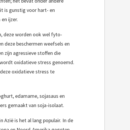
chten; het bevat onder andere
 is gunstig voor hart- en
en ijzer.
n, deze worden ook wel fyto-
en deze beschermen weefsels en
en zijn agressieve stoffen die
 wordt oxidatieve stress genoemd.
deze oxidatieve stress te
yoghurt, edamame, sojasaus en
ers gemaakt van soja-isolaat.
Azië is het al lang populair. In de
uropa en Noord-Amerika gegeten.