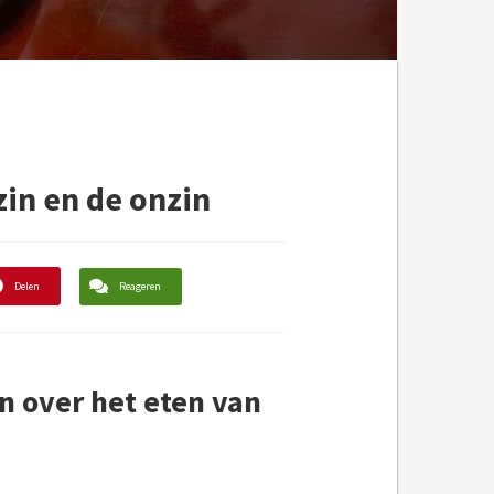
zin en de onzin
Delen
Reageren
in over het eten van