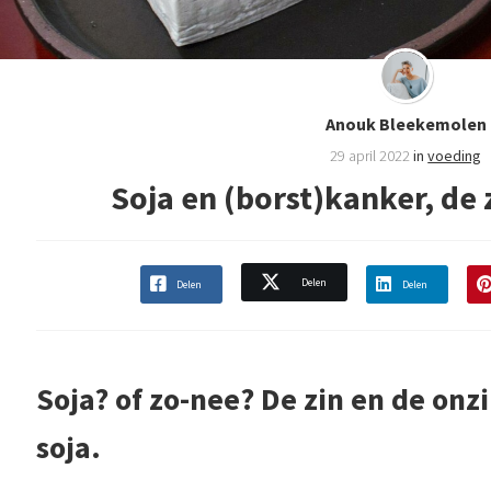
Anouk Bleekemolen
29 april 2022
in
voeding
Soja en (borst)kanker, de 
Delen
Delen
Delen
Soja? of zo-nee? De zin en de onz
soja.