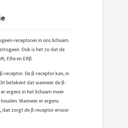
je
ogeen-receptoren in ons lichaam.
strogeen. Ook is het zo dat de
eft; ERα en ERβ.
β-receptor. De β-receptor kan, in
 Dit betekent dat wanneer de β-
 er ergens in het lichaam meer
e houden. Wanneer er ergens
, dan zorgt de β-receptor ervoor