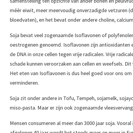
samenstelling ten opzichte van ander bonen en peulvru
méér eiwit, meer meervoudig onverzadigde vetzuren (dit
bloedvaten), en het bevat onder andere choline, calcium 
Soja bevat veel zogenaamde Isoflavonen of polyfenole
oestrogenen genoemd. Isoflavonen zijn antioxidanten 
de DNA in onze cellen tegen vrije radicalen. Vrije radical
schade kunnen veroorzaken aan cellen en weefsels. Dit
Het eten van Isoflavonen is dus heel goed voor ons om 
verminderen.
Soja zit onder andere in Tofu, Tempeh, sojamelk, soja
miso-pasta. Maar er zijn ook zogenaamde vleesvervang
Mensen consumeren al meer dan 3000 jaar soja. Vooral in 
afgelopen 40 jaar wordt het steeds meer en meer in E