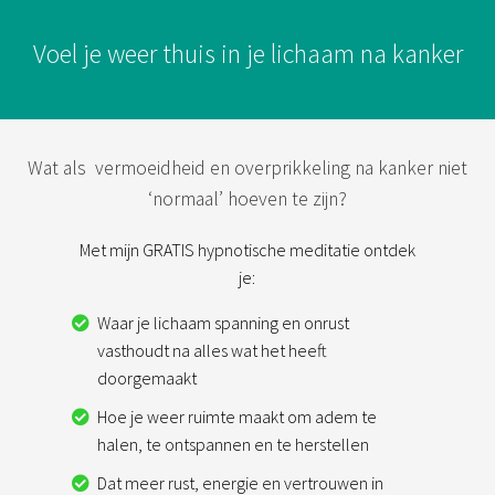
Voel je weer thuis in je lichaam na kanker
Wat als vermoeidheid en overprikkeling na kanker niet
‘normaal’ hoeven te zijn?
Met mijn GRATIS hypnotische meditatie ontdek
je:
Waar je lichaam spanning en onrust
vasthoudt na alles wat het heeft
doorgemaakt
Hoe je weer ruimte maakt om adem te
halen, te ontspannen en te herstellen
Dat meer rust, energie en vertrouwen in